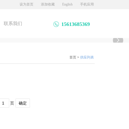
设为首页
添加收藏
English
手机应用
联系我们
15613685369

首页
>
供应列表
页
确定