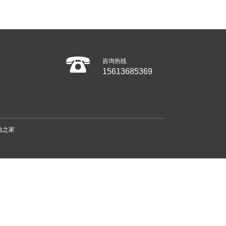
咨询热线
15613685369
电之家