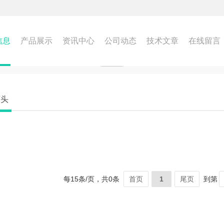
信息
产品展示
资讯中心
公司动态
技术文章
在线留言
弯头
每15条/页，共0条
首页
1
尾页
到第