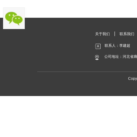
|
关于我们
联系我们
联系人：李建超
公司地址：河北省廊
Cop